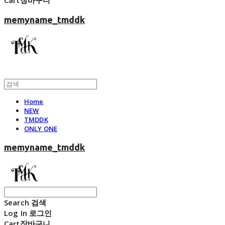
Cart
장바구니
memyname_tmddk
Home
NEW
TMDDK
ONLY ONE
memyname_tmddk
Search
검색
Log In
로그인
Cart
장바구니