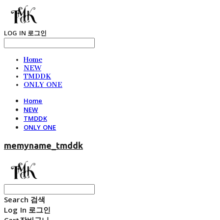
LOG IN
로그인
Home
NEW
TMDDK
ONLY ONE
Home
NEW
TMDDK
ONLY ONE
memyname_tmddk
Search
검색
Log In
로그인