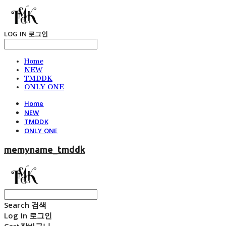
LOG IN
로그인
Home
NEW
TMDDK
ONLY ONE
Home
NEW
TMDDK
ONLY ONE
memyname_tmddk
Search
검색
Log In
로그인