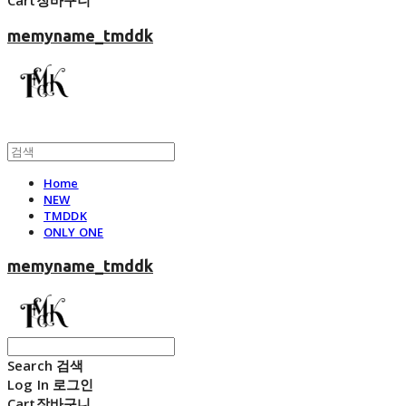
Cart
장바구니
memyname_tmddk
Home
NEW
TMDDK
ONLY ONE
memyname_tmddk
Search
검색
Log In
로그인
Cart
장바구니