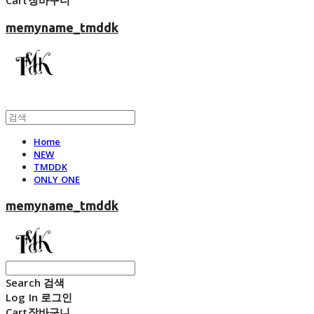
Cart
장바구니
memyname_tmddk
Home
NEW
TMDDK
ONLY ONE
memyname_tmddk
Search
검색
Log In
로그인
Cart
장바구니