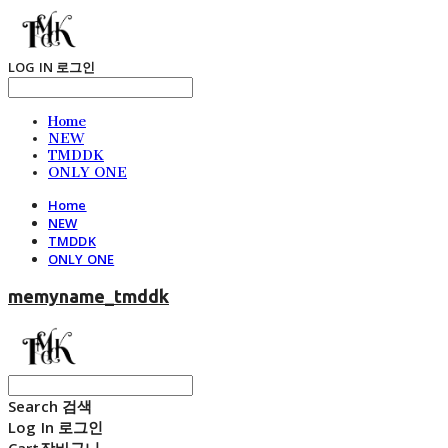
LOG IN
로그인
Home
NEW
TMDDK
ONLY ONE
Home
NEW
TMDDK
ONLY ONE
memyname_tmddk
Search
검색
Log In
로그인