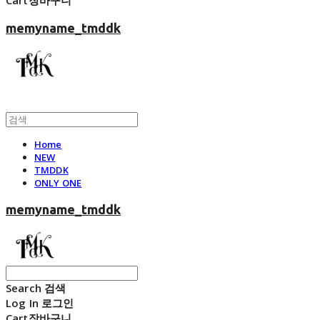
Cart
장바구니
memyname_tmddk
Home
NEW
TMDDK
ONLY ONE
memyname_tmddk
Search
검색
Log In
로그인
Cart
장바구니