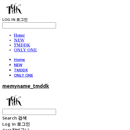
LOG IN
로그인
Home
NEW
TMDDK
ONLY ONE
Home
NEW
TMDDK
ONLY ONE
memyname_tmddk
Search
검색
Log In
로그인