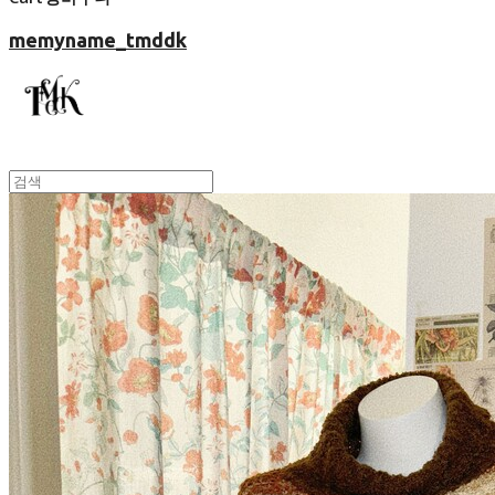
memyname_tmddk