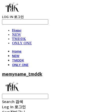
LOG IN
로그인
Home
NEW
TMDDK
ONLY ONE
Home
NEW
TMDDK
ONLY ONE
memyname_tmddk
Search
검색
Log In
로그인