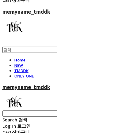
Cart
장바구니
memyname_tmddk
Home
NEW
TMDDK
ONLY ONE
memyname_tmddk
Search
검색
Log In
로그인
Cart
장바구니