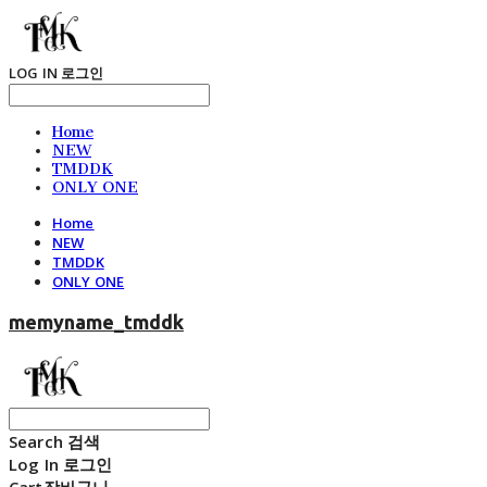
LOG IN
로그인
Home
NEW
TMDDK
ONLY ONE
Home
NEW
TMDDK
ONLY ONE
memyname_tmddk
Search
검색
Log In
로그인