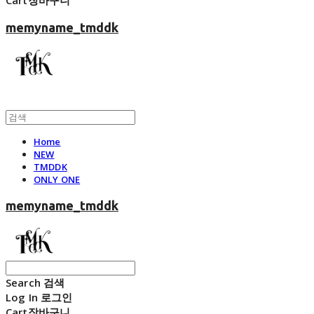
Cart
장바구니
memyname_tmddk
Home
NEW
TMDDK
ONLY ONE
memyname_tmddk
Search
검색
Log In
로그인
Cart
장바구니